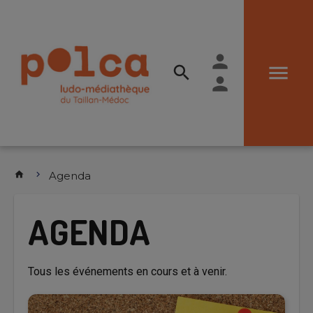
person
menu
person
Home
home
chevron_right
Agenda
AGENDA
Tous les événements en cours et à venir.